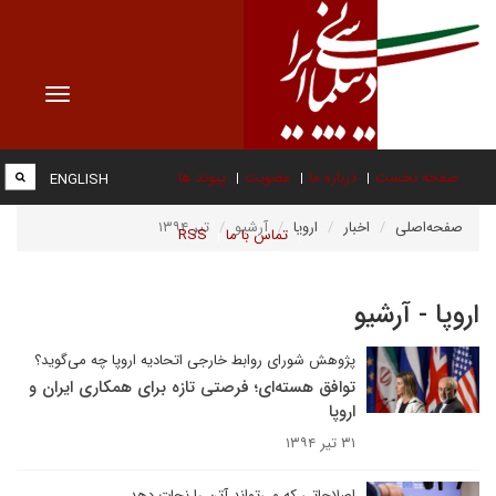
Toggle
vigation
صفحه نخست
درباره ما
عضویت
پیوند ها
ENGLISH
صفحه‌اصلی
اخبار
اروپا
آرشیو
تیر ۱۳۹۴
تماس با ما
RSS
اروپا - آرشیو
پژوهش شورای روابط خارجی اتحادیه اروپا چه می‌گوید؟
توافق هسته‌ای؛ فرصتی تازه برای همکاری ایران و
اروپا
۳۱ تیر ۱۳۹۴
اصلاحاتی که می‌تواند آتن را نجات دهد