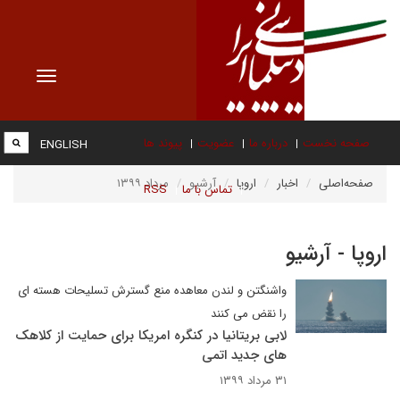
Toggle
vigation
صفحه نخست
درباره ما
عضویت
پیوند ها
ENGLISH
صفحه‌اصلی
اخبار
اروپا
آرشیو
مرداد ۱۳۹۹
تماس با ما
RSS
اروپا - آرشیو
واشنگتن و لندن معاهده منع گسترش تسلیحات هسته ای
را نقض می کنند
لابی بریتانیا در کنگره امریکا برای حمایت از کلاهک
های جدید اتمی
۳۱ مرداد ۱۳۹۹