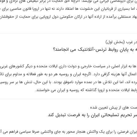
 برای دیپلماسی ایرانی می نویسد: اگرچه حق حمایت در برابر تبعیض های نژادی و قوم
 بسیاری از قربانیان این خشونت ها اعتقاد دارند نه تنها در اروپا قانون مناسبی برای 
هاد مستقلی برآمده از اراده آنها در ارکان حکومتی دول اروپایی برای حمایت از حقوقشا
 در غرب (بخش اول)
ه به پایان روابط ترنس-آتلانتیک می انجامند؟
ها به ابزار اصلی در سیاست خارجی و دولت داری ایالات متحده و دیگر کشورهای غربی ب
 اعمال آنها هزینه گزافی دارد. اگرچه ایران و روسیه هر دو به طور فعالانه و مداوم برای تا
ه اند، اما این تلاش ها در عمده موارد ناموفق بودند. با این حال، تنش ها بر سر روسیه
وابط ایالات متحده و اروپا گذاشته که روسیه و ایران می خواستند.
است های از پیش تعیین شده
سر تحریم تسلیحاتی ایران را به فرصت تبدیل کند
یران فرصتی را برای یک واکنش هنجار محور به جای واکنشی صرفا سیاسی فراهم می آور