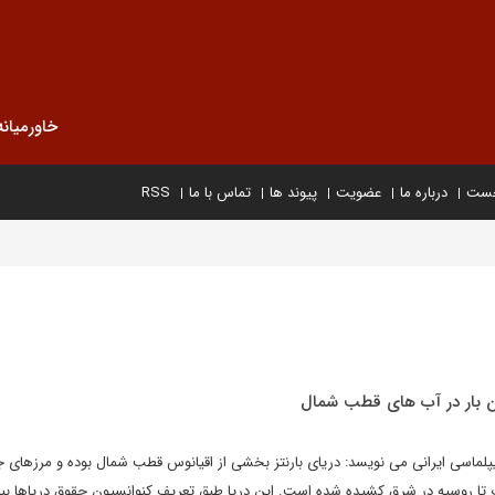
خاورمیانه
خست
درباره ما
عضویت
پیوند ها
تماس با ما
RSS
این بار در آب های قطب شمال
یپلماسی ایرانی می نویسد: دریای بارنتز بخشی از اقیانوس قطب شمال بوده و مرزهای ج
ب تا روسیه در شرق کشیده شده است. این دریا طبق تعریف کنوانسیون حقوق دریاها بی