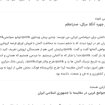
می شوند
ر چهره آنگلا مرکل، صدراعظم
ان نفر در اروپا دیدند که با خشم نسبت به مخالفتِ آلمان با فروش اوراق قرضه کروناییِ 
خیلی چیزهای بد از تکبر و خودخواهی آلمان‎ها گفت و گفت: &quot;برایمان کمی هم از همبستگی اروپایی تعریف 
برای خندیدن داشته باشیم!&quot; باز گفت: &quot;خدا را شکر که ما آلمانی نیستیم. ما مردمی هستیم که همدلی 
می شناسیم&quot;. او حتی گریزی به تاریخ نزدیک آلمان ها زد و &quot;طرح والتر فونک
های امروز دولت آلمان مقایسه کرد! طرح نژادپرستانه فونک، بخش هایی از اروپا به وی
کار کشاورزی و نه فن و صنعت، دانسته بود.
گرایی هستند
جوامع غربی در مقایسه با جمهوری اسلامی ایران