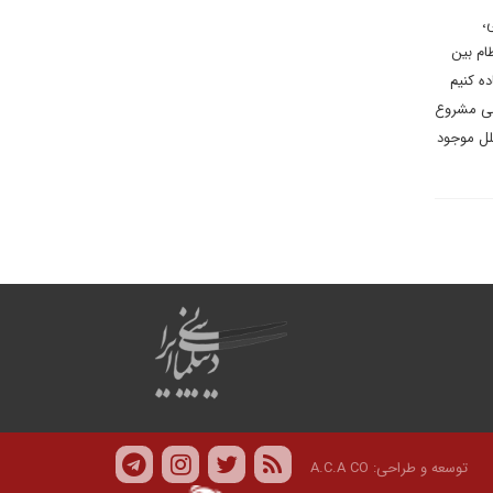
،
ام بین
ده کنیم
سی مشروع
لل موجود
توسعه و طراحی:
A.C.A CO