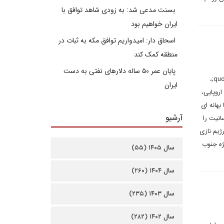
بسنت مدعی شد: به زودی شاهد توافق با
ایران خواهیم بود
اسحاق دار: امیدواریم توافق مکه به ثبات در
منطقه کمک کند
پایان عمر ۵۰ ساله دلارهای نفتی به دست
بهاء الدین بازرگانی گیلانی در یادداشتی برای دیپلماسی ایرانی می نویسد: چندی پیش ویدئوی &quot;تولیو سولنجی&quot;،
ایران
اروپایی،
کنید تا بهانه ای
آرشیو
و انسانیت را
&quot;، رئیس بانک مرکزی رژیم نازی
ژه جنوب
سال ۱۴۰۵ (۵۵)
سال ۱۴۰۴ (۲۶۰)
سال ۱۴۰۳ (۲۳۵)
سال ۱۴۰۲ (۲۸۲)