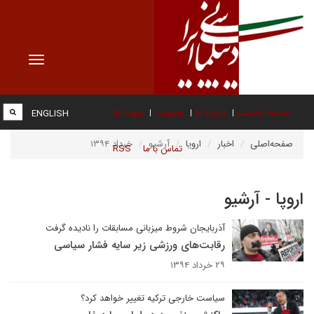
Toggle
vigation
صفحه نخست
درباره ما
عضویت
پیوند ها
ENGLISH
صفحه‌اصلی
اخبار
اروپا
آرشیو
خرداد ۱۳۹۴
تماس با ما
RSS
اروپا - آرشیو
آذربایجان شروط میزبانی مسابقات را نادیده گرفت
رقابت‌های ورزشی زیر سایه فشار سیاسی
۲۹ خرداد ۱۳۹۴
سیاست خارجی ترکیه تغییر خواهد کرد؟