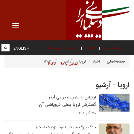
Toggle
vigation
صفحه نخست
درباره ما
عضویت
پیوند ها
ENGLISH
صفحه‌اصلی
اخبار
اروپا
آرشیو
آذر ۱۴۰۲
تماس با ما
RSS
اروپا - آرشیو
اوکراین به عضویت در می آید؟
گسترش اروپا یعنی فروپاشی آن
۳۰ آذر ۱۴۰۲
جنگ بزرگ مسکو با غرب نزدیک است؟