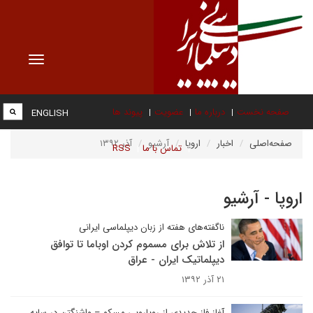
Toggle
vigation
صفحه نخست
درباره ما
عضویت
پیوند ها
ENGLISH
صفحه‌اصلی
اخبار
اروپا
آرشیو
آذر ۱۳۹۲
تماس با ما
RSS
اروپا - آرشیو
ناگفته‌های هفته از زبان دیپلماسی ایرانی
از تلاش برای مسموم کردن اوباما تا توافق
دیپلماتیک ایران - عراق
۲۱ آذر ۱۳۹۲
آغاز فاز جدیدی از رویارویی مسکو – واشنگتن در سایه