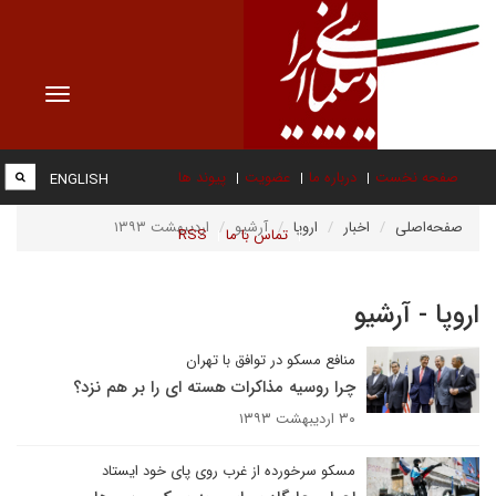
Toggle
vigation
صفحه نخست
درباره ما
عضویت
پیوند ها
ENGLISH
صفحه‌اصلی
اخبار
اروپا
آرشیو
اردیبهشت ۱۳۹۳
تماس با ما
RSS
اروپا - آرشیو
منافع مسکو در توافق با تهران
چرا روسیه مذاکرات هسته ای را بر هم نزد؟
۳۰ اردیبهشت ۱۳۹۳
مسکو سرخورده از غرب روی پای خود ایستاد