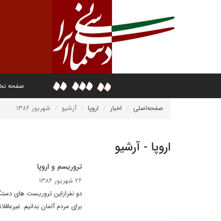
صفحه ن
صفحه‌اصلی
اخبار
اروپا
آرشیو
شهریور ۱۳۸۶
اروپا - آرشیو
تروريسم و اروپا
۲۶ شهریور ۱۳۸۶
دو نفرازاین تروریست های دستگی
براى مردم آلمان بدانیم. غیرعاق