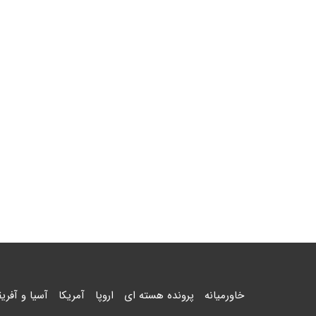
خاورمیانه
پرونده هسته ای
اروپا
آمریکا
آسیا و آفریق