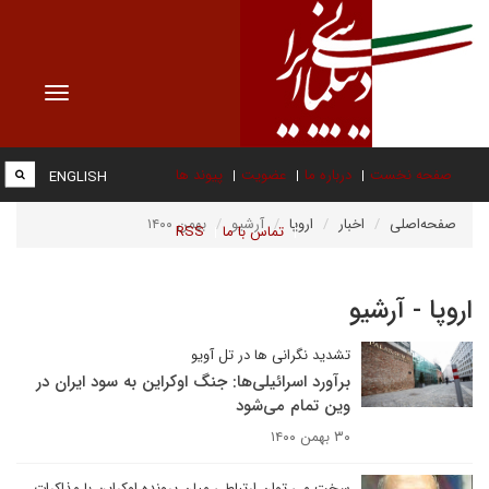
Toggle
vigation
صفحه نخست
درباره ما
عضویت
پیوند ها
ENGLISH
صفحه‌اصلی
اخبار
اروپا
آرشیو
بهمن ۱۴۰۰
تماس با ما
RSS
اروپا - آرشیو
تشدید نگرانی ها در تل آویو
برآورد اسرائیلی‌ها: جنگ اوکراین به سود ایران در
وین تمام می‌شود
۳۰ بهمن ۱۴۰۰
سخت می توان ارتباطی میان پرونده اوکراین با مذاکرات