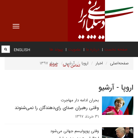
Toggle
vigation
صفحه نخست
درباره ما
عضویت
پیوند ها
ENGLISH
صفحه‌اصلی
اخبار
اروپا
آرشیو
خرداد ۱۳۹۷
تماس با ما
RSS
اروپا - آرشیو
بحران ادامه دار مهاجرت
وقتی رهبران صدای رای‌دهندگان را نمی‌شنوند
۳۱ خرداد ۱۳۹۷
وقتی پوپولیسم جهانی می‌شود