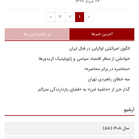
۲۴ خرداد ۱۳۹۷
»
3
2
1
«
آخرین خبرها
پر بازدیدترین ها
الگوی اسرائیلی اوکراین در قبال ایران
خوانشی از منظر اقتصاد سیاسی و ژئوپلیتیک کریدورها
«محاصره در برابر محاصره»
سه خطای راهبردی تهران
گذار خزر از «حاشیه امن» به «فضای بازدارندگی متراکم
آرشیو
سال ۱۴۰۵ (۵۵)