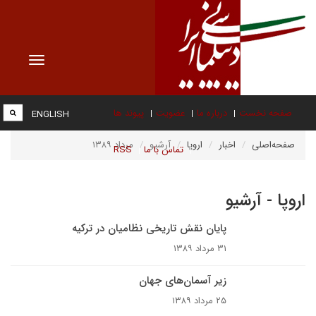
Toggle
vigation
صفحه نخست
درباره ما
عضویت
پیوند ها
ENGLISH
صفحه‌اصلی
اخبار
اروپا
آرشیو
مرداد ۱۳۸۹
تماس با ما
RSS
اروپا - آرشیو
پایان نقش تاریخی نظامیان در ترکیه
۳۱ مرداد ۱۳۸۹
زیر آسمان‌های جهان
۲۵ مرداد ۱۳۸۹