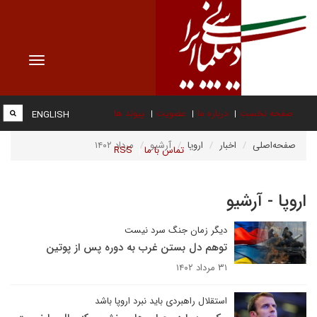
Toggle
vigation
صفحه نخست
درباره ما
عضویت
پیوند ها
ENGLISH
صفحه‌اصلی
اخبار
اروپا
آرشیو
مرداد ۱۴۰۲
تماس با ما
RSS
اروپا - آرشیو
دیگر زمان جنگ سرد نیست
توهم دل بستن غرب به دوره پس از پوتین
۳۱ مرداد ۱۴۰۲
استقلال راهبردی باید نبرد اروپا باشد