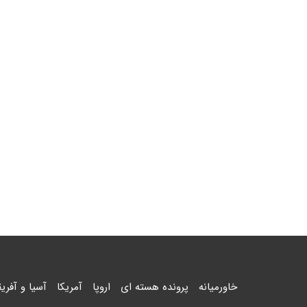
خاورمیانه
پرونده هسته ای
اروپا
آمریکا
آسیا و آفریق