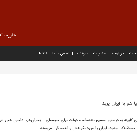
خاورمیانه
خست
درباره ما
عضویت
پیوند ها
تماس با ما
RSS
ا هم به ايران پريد
 کابينه به درستى تقسيم نشده‌اند و دولت براى حجمه‌اى از بحران‌هاى داخلى هم راهى 
محافظه‌کار جديد، ايران را مورد نکوهش و انتقاد قرار مى‌دهد.