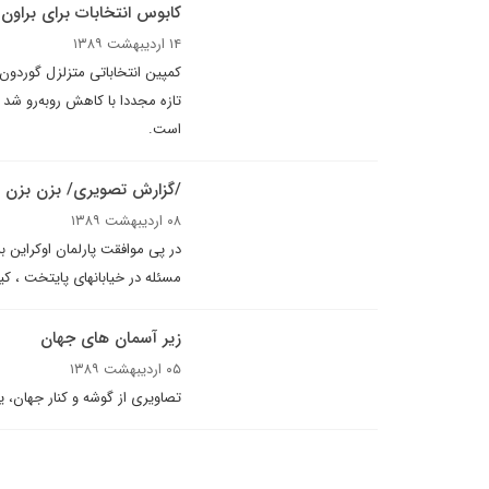
کابوس انتخابات براى براون
۱۴ اردیبهشت ۱۳۸۹
کمپين انتخاباتى متزلزل گوردو
تازه مجددا با کاهش روبه‌رو شد و
است.
/گزارش تصویری/ بزن بزن
۰۸ اردیبهشت ۱۳۸۹
در پی موافقت پارلمان اوکراین ب
مسئله در خیابانهای پایتخت ، کی
زیر آسمان های جهان
۰۵ اردیبهشت ۱۳۸۹
تصاویری از گوشه و کنار جهان، یکشنبه 5 ا