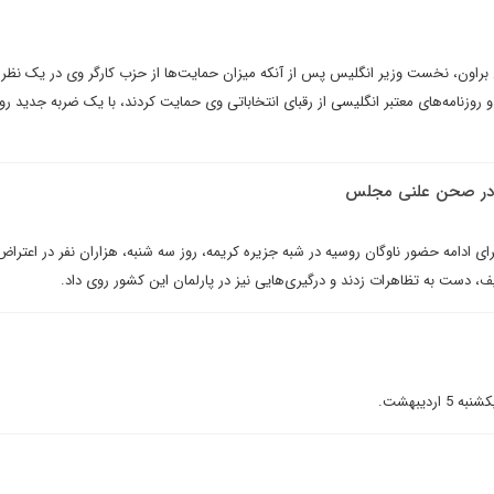
ن براون، نخست وزير انگليس پس از آنکه ميزان حمايت‌ها از حزب کارگر وى در يک نظ
 روزنامه‌هاى معتبر انگليسى از رقباى انتخاباتى وى حمايت کردند، با يک ضربه جديد روب
 در صحن علنی مجلس
رای ادامه حضور ناوگان روسیه در شبه جزیره کریمه، روز سه شنبه، هزاران نفر در اعتراض
ف، دست به تظاهرات زدند و درگیری‌هایی نیز در پارلمان این کشور روی داد.
ردیبهشت.