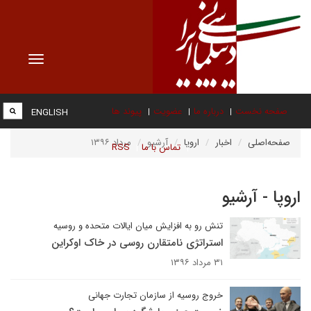
Toggle
vigation
صفحه نخست
درباره ما
عضویت
پیوند ها
ENGLISH
صفحه‌اصلی
اخبار
اروپا
آرشیو
مرداد ۱۳۹۶
تماس با ما
RSS
اروپا - آرشیو
تنش رو به افزایش میان ایالات متحده و روسیه
استراتژی نامتقارن روسی در خاک اوکراین
۳۱ مرداد ۱۳۹۶
خروج روسیه از سازمان تجارت جهانی