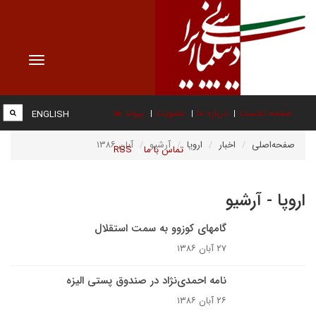
Toggle
vigation
صفحه نخست
درباره ما
عضویت
پیوند ها
ENGLISH
صفحه‌اصلی
اخبار
اروپا
آرشیو
آبان ۱۳۸۶
تماس با ما
RSS
اروپا - آرشیو
گامهای کوزوو به سمت استقلال
۲۷ آبان ۱۳۸۶
نامه احمدی‌نژاد در صندوق پستی الیزه
۲۶ آبان ۱۳۸۶