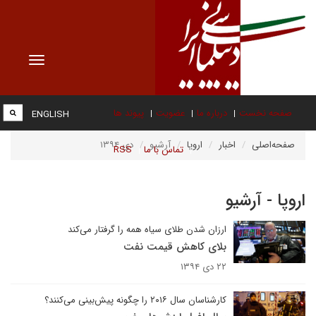
Toggle
vigation
صفحه نخست
درباره ما
عضویت
پیوند ها
ENGLISH
صفحه‌اصلی
اخبار
اروپا
آرشیو
دی ۱۳۹۴
تماس با ما
RSS
اروپا - آرشیو
ارزان شدن طلای سیاه همه را گرفتار می‌کند
بلای کاهش قیمت نفت
۲۲ دی ۱۳۹۴
کارشناسان سال ۲۰۱۶ را چگونه پیش‌بینی می‌کنند؟