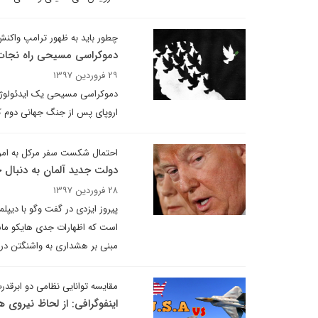
چطور باید به ظهور ترامپ واکنش
دموکراسی مسیحی راه نجات 
۲۹ فروردین ۱۳۹۷
دموکراسی مسیحی یک ایدئولوژی 
اروپای پس از جنگ جهانی دوم ک
احتمال شکست سفر مرکل به امری
دولت جدید آلمان به دنبال
۲۸ فروردین ۱۳۹۷
پیروز ایزدی در گفت وگو با دیپ
است که اظهارات جدی هایکو ماس
مبنی بر هشداری به واشنگتن در 
مقایسه توانایی نظامی دو ابرقد
اینفوگرافی: از لحاظ نیروی ه