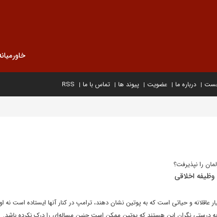
خاورمیانه
خست
درباره ما
عضویت
پیوند ها
تماس با ما
RSS
مان را نپذیرفت؟
 وظیفه اخلاقی
یار عاقلانه و حیاتی است که به پوتین نشان دهند، ترامپ در کنار آنها ایستاده است نه او.
ه درستی نگران این هستند که پوتین ممکن است چنین مساله‌ای را درک نکرده باشد.