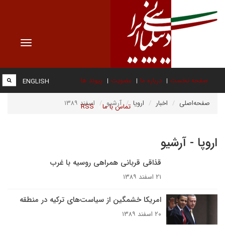
Toggle
vigation
صفحه نخست
درباره ما
عضویت
پیوند ها
ENGLISH
صفحه‌اصلی
اخبار
اروپا
آرشیو
اسفند ۱۳۸۹
تماس با ما
RSS
اروپا - آرشیو
قذاقی قربانی همراهی روسیه با غرب
۲۱ اسفند ۱۳۸۹
امریکا خشمگین از سیاست‌های ترکیه در منطقه
۲۰ اسفند ۱۳۸۹