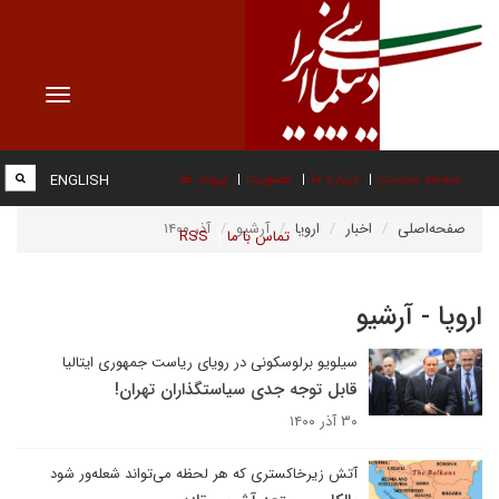
Toggle
vigation
صفحه نخست
درباره ما
عضویت
پیوند ها
ENGLISH
صفحه‌اصلی
اخبار
اروپا
آرشیو
آذر ۱۴۰۰
تماس با ما
RSS
اروپا - آرشیو
سیلویو برلوسکونی در رویای ریاست جمهوری ایتالیا
قابل توجه جدی سیاستگذاران تهران!
۳۰ آذر ۱۴۰۰
آتش زیرخاکستری که هر لحظه می‌تواند شعله‌ور شود