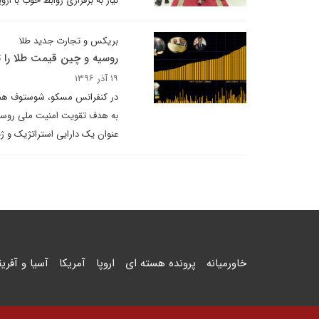
نیاز به برقراری روابط خوب با ار
بریکس و تجارت جدید طلا
روسیه و چین قیمت طلا را ت
۱۹ آذر ۱۳۹۶
در کنفرانس مسکو، شوستوف همچن
به هدف تقویت امنیت ملی روسیه
عنوان یک دارایی استراتژیک و ژئ
خاورمیانه
پرونده هسته ای
اروپا
آمریکا
آسیا و آفریق