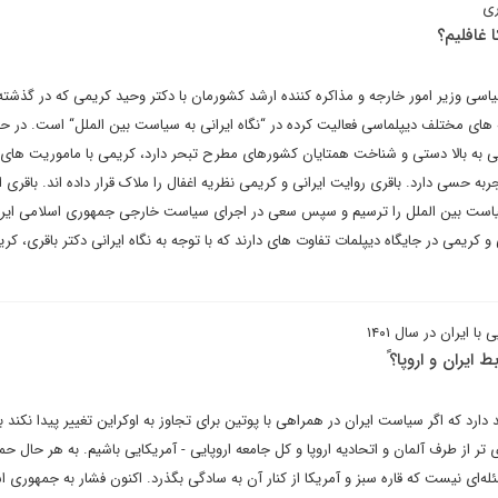
ری
ا غافلیم؟
اسی وزیر امور خارجه و مذاکره کننده ارشد کشورمان با دکتر وحید کریمی که در گذشته 
 های مختلف دیپلماسی فعالیت کرده در “نگاه ایرانی به سیاست بین الملل“ است. در حا
ی به بالا دستی و شناخت همتایان کشورهای مطرح تبحر دارد، کریمی با ماموریت های
به حسی دارد. باقری روایت ایرانی و کریمی نظریه اغفال را ملاک قرار داده اند. باقری ا
یاست بین الملل را ترسیم و سپس سعی در اجرای سیاست خارجی جمهوری اسلامی ایران
و کریمی در جایگاه دیپلمات تفاوت های دارند که با توجه به نگاه ایرانی دکتر باقری، کر
 ایران در سال ۱۴۰۱
ایران و اروپا؟ً
ارد که اگر سیاست ایران در همراهی با پوتین برای تجاوز به اوکراین تغییر پیدا نکند ب
تر از طرف آلمان و اتحادیه اروپا و کل جامعه اروپایی - آمریکایی باشیم. به هر حال حمل
ه‌ای نیست که قاره سبز و آمریکا از کنار آن به سادگی بگذرد. اکنون فشار به جمهوری ا