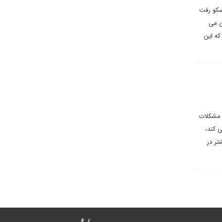
سکو رفت
ن می
که این
 مشکلات
ی کند،
، بیشتر در