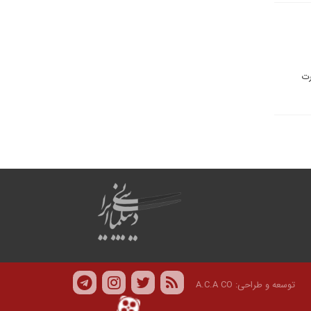
رت
توسعه و طراحی:
A.C.A CO