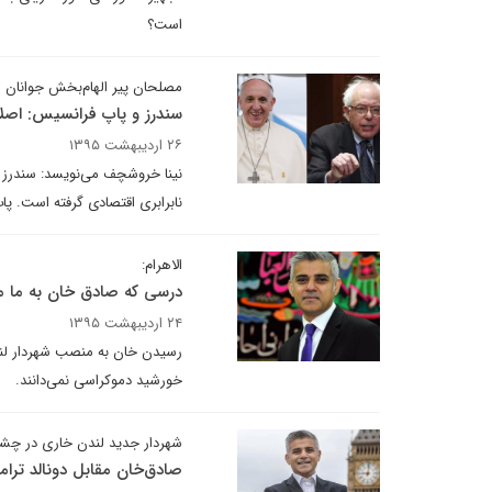
است؟
مصلحان پیر الهام‌بخش جوانان ش
سندرز و پاپ فرانسیس: اصل
۲۶ اردیبهشت ۱۳۹۵
نینا خروشچف می‌نویسد: سندرز پی
نابرابری اقتصادی گرفته است. پا
الاهرام:
درسی که صادق خان به ما م
۲۴ اردیبهشت ۱۳۹۵
رسیدن خان به منصب شهردار لند
خورشید دموکراسی نمی‌دانند.
شهردار جدید لندن خاری در چشم
صادق‌خان مقابل دونالد ترا