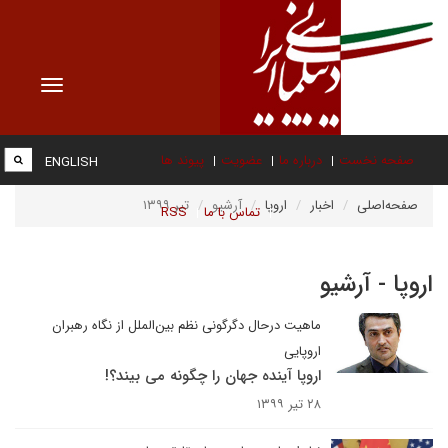
Toggle
vigation
صفحه نخست
درباره ما
عضویت
پیوند ها
ENGLISH
صفحه‌اصلی
اخبار
اروپا
آرشیو
تیر ۱۳۹۹
تماس با ما
RSS
اروپا - آرشیو
ماهیت درحال دگرگونی نظم بین‌الملل از نگاه رهبران
اروپایی
اروپا آینده جهان را چگونه می بیند؟!
۲۸ تیر ۱۳۹۹