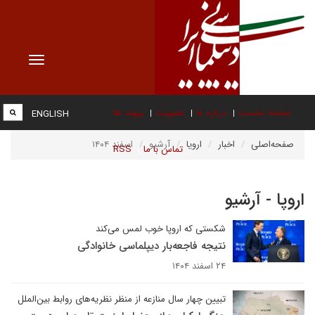
Toggle
vigation
صفحه نخست
درباره ما
عضویت
پیوند ها
ENGLISH
صفحه‌اصلی
اخبار
اروپا
آرشیو
اسفند ۱۴۰۴
تماس با ما
RSS
اروپا - آرشیو
شکستی که اروپا خوب لمس می‌کند
نتیجه فاجعه‌بار دیپلماسی خانوادگی
۲۴ اسفند ۱۴۰۴
تبیین چهار سال منازعه از منظر نظریه‌های روابط بین‌الملل