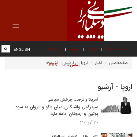
Toggle
vigation
صفحه نخست
درباره ما
عضویت
پیوند ها
ENGLISH
صفحه‌اصلی
اخبار
اروپا
آرشیو
آذر ۱۴۰۱
تماس با ما
RSS
اروپا - آرشیو
آمریکا و فرصت چرخش سیاسی
سردرگمی واشنگتن میان باکو و ایروان به سود
پوتین و اردوغان ادامه دارد
۳۰ آذر ۱۴۰۱
لالایی بالکان (Balkan ninisi)