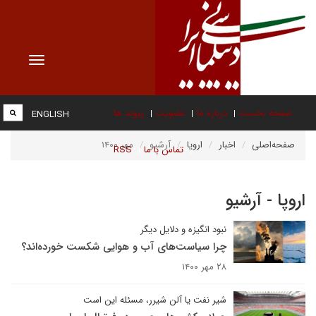
Toggle
vigation
صفحه نخست
درباره ما
عضویت
پیوند ها
ENGLISH
صفحه‌اصلی
اخبار
اروپا
آرشیو
مهر ۱۴۰۰
تماس با ما
RSS
اروپا - آرشیو
نبود انگیزه و دلایل دیگر
چرا سیاست‌های آب و هوایی شکست خورده‌اند؟
۲۸ مهر ۱۴۰۰
شیر نفت یا آلن شیرر، مسئله این است