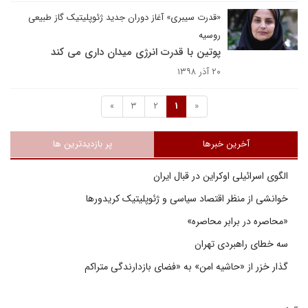
«قدرت سیبری» آغاز دوران جدید ژئوپلیتیک گاز طبیعی
روسیه
پوتین با قدرت انرژی میدان داری می کند
۲۰ آذر ۱۳۹۸
»
3
2
1
«
آخرین خبرها
پر بازدیدترین ها
الگوی اسرائیلی اوکراین در قبال ایران
خوانشی از منظر اقتصاد سیاسی و ژئوپلیتیک کریدورها
«محاصره در برابر محاصره»
سه خطای راهبردی تهران
گذار خزر از «حاشیه امن» به «فضای بازدارندگی متراکم