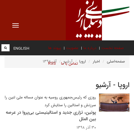
Toggle
vigation
صفحه نخست
درباره ما
عضویت
پیوند ها
ENGLISH
صفحه‌اصلی
اخبار
اروپا
آرشیو
آذر ۱۳۹۸
تماس با ما
RSS
اروپا - آرشیو
روزی که رئیس‌جمهوری روسیه به عنوان مساله ملی لنین را
سرزنش و استالین را ستایش کرد
پوتین، تزاری جدید و استالینیستی بی‌پروا در عرصه
بین الملل
۳۰ آذر ۱۳۹۸