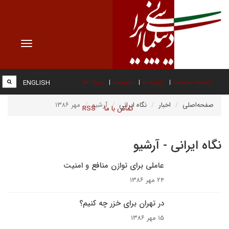
Toggle
vigation
صفحه نخست
درباره ما
عضویت
پیوند ها
ENGLISH
صفحه‌اصلی
اخبار
نگاه ایرانی
آرشیو
مهر ۱۳۸۶
تماس با ما
RSS
نگاه ایرانی - آرشیو
عاملى براى توازن منافع و امنيت
۲۴ مهر ۱۳۸۶
در تهران برای خزر چه کنیم؟
۱۵ مهر ۱۳۸۶