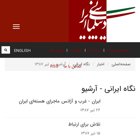
Toggle
vigation
صفحه نخست
درباره ما
عضویت
پیوند ها
ENGLISH
صفحه‌اصلی
اخبار
نگاه ایرانی
آرشیو
تیر ۱۳۸۷
تماس با ما
RSS
نگاه ایرانی - آرشیو
ايران - غرب و آژانس ماجراى هسته‌اى ايران
۲۶ تیر ۱۳۸۷
تلاش براى ارتباط
۱۵ تیر ۱۳۸۷