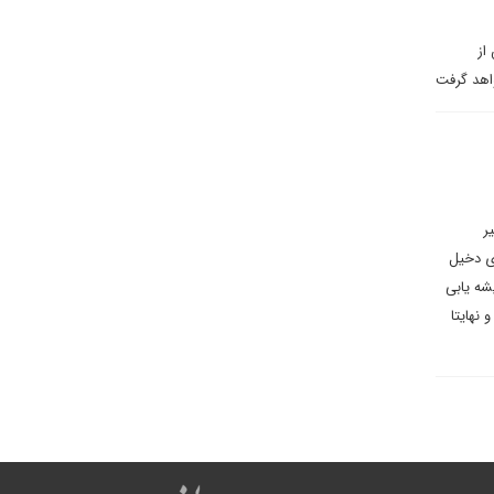
از
اهد گرفت
ر
ای دخیل
شه یابی
نهایتا