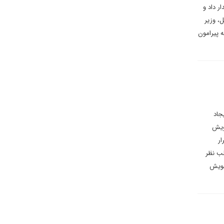
 داد و
، وزیر
ه پیرامون
جاد
خویش
ر
لب نظر
 خویش