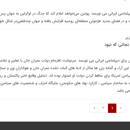
پلماسی ایرانی می نویسد: پوتین می‌خواهد اعلام کند که جنگ در اوکراین به جهان پس 
د و در فضای جدید هژمونی منطقه‌ای روسیه افزایش یافته و جهان چندقطبی‌تر شکل خو
یر
نجاتی که نبود
 برای دیپلماسی ایرانی می نویسد: سرنوشت نافرجام دولت عمران خان با تعابیر و تفاسی
ین آراء و گمانه زنی ها متاثر از ادعا های اثبات نشده عمران خان و هواداران وی و مبن
ی امریکا برای ساقط کردن دولت او استوار بوده اند. تحلیل وقایع اخیر پاکستان و ری
دد به ساختار سیاسی ، کارکرد نهاد های حکومتی، جایگاه احزاب و شخصیت های سیاسی و 
ی باشد.
»
2
1
«