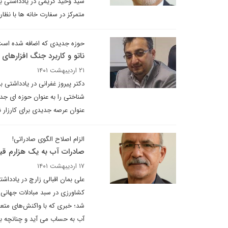
سید وحید کریمی در یادداشتی ب
متمرکز در سفارت خانه ها با نظارت – کنترل command & control در مرکز؛ هیچ گ
حوزه جدیدی که اضافه شده اس
ناتو و کاربرد جنگ افزارهای
۲۱ اردیبهشت ۱۴۰۱
دکتر پیروز غفرانی در یادداشتی 
شناختی را به عنوان حوزه ای جد
عنوان عرصه جدیدی برای کارزار
الزام اصلاح الگوی صادراتی!
صادرات آب به یک هزارم قی
۱۷ اردیبهشت ۱۴۰۱
علی بمان اقبالی زارچ در یاددا
شد؛ خبری که با واکنش‌های متعدد
آب به حساب می آید و چنانچه ب