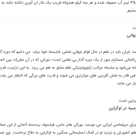
برای هر کیلو هندوانه نیز حدود ۳۵۰ لیتر آب مصوف شده و هر سه کیلو هندوانه قریب یک دلار ارز آوری داشته باشد ب
ستیم.
ت
هانی
: ایران باید در نظم در حال قوام جهانی نقشی شایسته خود بیابد. می دانیم که دوره گذ
‌المللی مستلزم عبور از یک دوره گذار بی نظمی است؛ دورانی که در آن مقررات بین المل
رفته می‌شود و سلسله مراتب ژئوپولیتیکی نظم سابق به هم می ریزد. به این ترتیب، قد
هی قادر به نقش آفرینی های موثرتری می شوند و قدرت های بزرگی که انتظار می رفت،
ز می مانند.
برلین است
یه در اوکراین
ی برای دیپلماسی ایرانی می نویسد: یورگن هابر ماس، فیلسوف برجسته آلمانی از این جم
عظم کشورش و تردید او در کمک تسلیحاتی سنگین به اوکراین به دفاع برخاست. وی ض