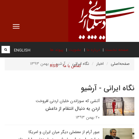
Toggle
vigation
صفحه نخست
درباره ما
عضویت
پیوند ها
ENGLISH
صفحه‌اصلی
اخبار
نگاه ایرانی
آرشیو
بهمن ۱۳۹۳
تماس با ما
RSS
نگاه ایرانی - آرشیو
آتشی که سوزاندن خلبان اردنی افروخت
اردن به دنبال انتقام از داعش
۲۰ بهمن ۱۳۹۳
عبور آرام از معضلی دیگر میان ایران و امریکا