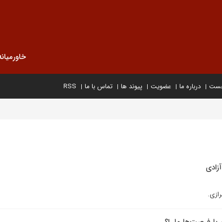
خاورمیانه
خست
درباره ما
عضویت
پیوند ها
تماس با ما
RSS
آزادی
ازی.