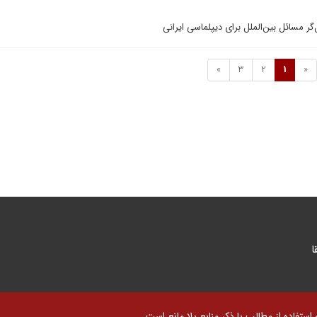
گر مسائل بين‌الملل براى ديپلماسى ايرانى
»
3
2
1
«
ا
تفاده از مطالب با ذکر منابع بلا مانع است.