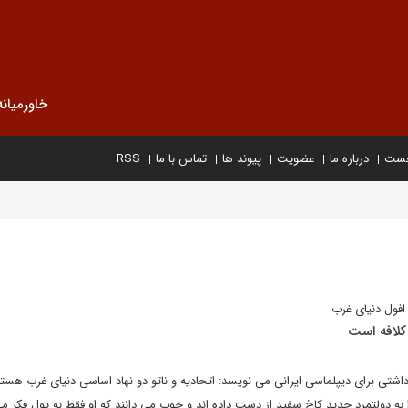
خاورمیانه
خست
درباره ما
عضویت
پیوند ها
تماس با ما
RSS
افول دنیای غرب
 کلافه است
ادداشتی برای دیپلماسی ایرانی می نویسد: اتحادیه و ناتو دو نهاد اساسی دنیای غرب هستن
ا به دولتمرد جدید کاخ سفید از دست داده اند و خوب می دانند که او فقط به پول فکر می