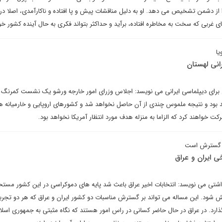
ز دشمن تشخیص می دهد. او به دلیل مناقشات پیش و پا افتاده و ناکارآمدی، اصلا در
غربی که سخت به مخاطره افتاده، برآید و حداکثر بتواند فکری به حال آینده کشور خ
یا
ی برای دیپلماسی ایرانی می نویسد: اجلاس وزرای امور خارجه ورشو یک نشست کمرنگ و 
د بود و نتیجه ملموس چندی از آن حاصل نخواهد شد و کشورهای اروپایی و خارمیانه ه
خواهند کرد که الزاما به منزله هدف مورد انتظار آمریکا نخواهد بود.
به گسترش است
ی ایران و عراق
شتی می نویسد: انتخابات اخیر عراق باعث شد پایه های دموکراسی در این کشور مستح
یش شود. این مساله می تواند بر گسترش مناسبات دو کشور ایران و عراق که هر دو تجرب
بگذارد. در عراق در حال حاضر کسانی در راس امور هستند که نگاه مثبتی به جمهوری اسلا