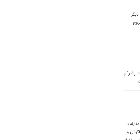
 به عنوان دیگر
روج
 پذیر" و
.
ابله با
گهانی و