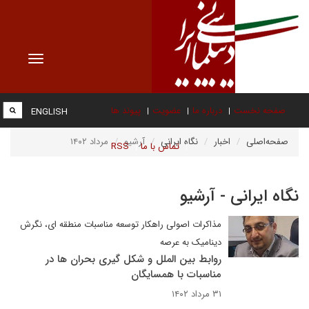
Toggle
vigation
صفحه نخست
درباره ما
عضویت
پیوند ها
ENGLISH
صفحه‌اصلی
اخبار
نگاه ایرانی
آرشیو
مرداد ۱۴۰۲
تماس با ما
RSS
نگاه ایرانی - آرشیو
مذاکرات اصولی راهکار توسعه مناسبات منطقه ای، نگرش
دینامیک به عرصه
روابط بین الملل و شکل گیری بحران ها در
مناسبات با همسایگان
۳۱ مرداد ۱۴۰۲