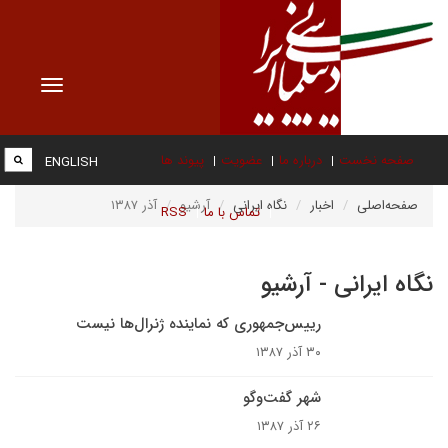
Toggle
vigation
صفحه نخست
درباره ما
عضویت
پیوند ها
ENGLISH
صفحه‌اصلی
اخبار
نگاه ایرانی
آرشیو
آذر ۱۳۸۷
تماس با ما
RSS
نگاه ایرانی - آرشیو
رییس‌جمهوری که نماینده ژنرال‌ها نیست
۳۰ آذر ۱۳۸۷
شهر گفت‌وگو
۲۶ آذر ۱۳۸۷