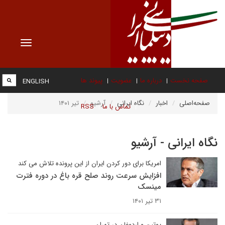
Toggle
vigation
صفحه نخست
درباره ما
عضویت
پیوند ها
ENGLISH
صفحه‌اصلی
اخبار
نگاه ایرانی
آرشیو
تیر ۱۴۰۱
تماس با ما
RSS
نگاه ایرانی - آرشیو
امریکا برای دور کردن ایران از این پرونده تلاش می کند
افزایش سرعت روند صلح قره باغ در دوره فترت
مینسک
۳۱ تیر ۱۴۰۱
پوتین و اردوغان در تهران