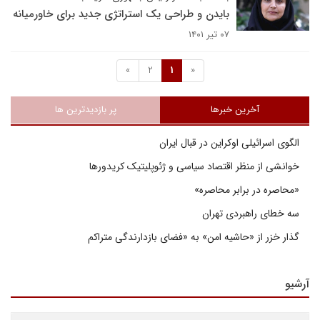
بایدن و طراحی یک استراتژی جدید برای خاورمیانه
۰۷ تیر ۱۴۰۱
»
2
1
«
آخرین خبرها
پر بازدیدترین ها
الگوی اسرائیلی اوکراین در قبال ایران
خوانشی از منظر اقتصاد سیاسی و ژئوپلیتیک کریدورها
«محاصره در برابر محاصره»
سه خطای راهبردی تهران
گذار خزر از «حاشیه امن» به «فضای بازدارندگی متراکم
آرشیو