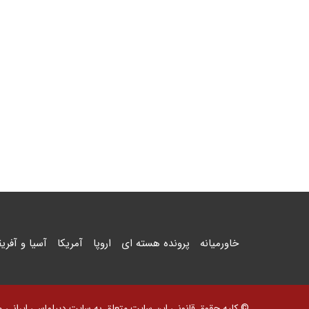
خاورمیانه
پرونده هسته ای
اروپا
آمریکا
آسیا و آفریق
© کلیه حقوق قانونی این سایت متعلق به سایت دیپلماسی ایرانی و اس