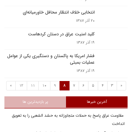
انتخابی خلاف انتظار محافل خاورمیانه‌ای
۲۰ آذر ۱۳۸۷
کلید امنیت عراق در دستان کردهاست
۱۹ آذر ۱۳۸۷
فشار امريکا به پاکستان و دستگيرى يکى از عوامل
عمليات بمبئى
۱۹ آذر ۱۳۸۷
»
12
11
10
9
8
7
6
5
4
3
«
آخرین خبرها
پر بازدیدترین ها
مقاومت عراق پاسخ به حملات متجاوزانه به حشد الشعبی را به تعویق
انداخت