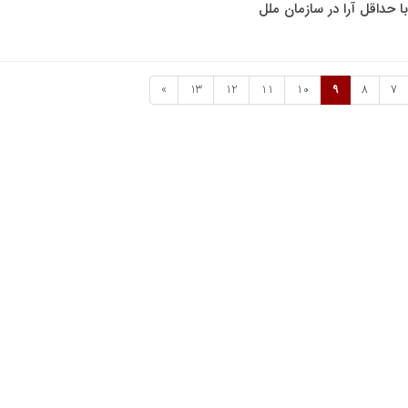
 حداقل آرا در سازمان ملل
»
13
12
11
10
9
8
7