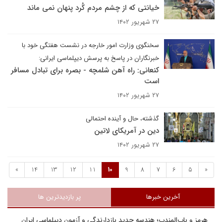
خیانتی که از چشم مردم کُرد پنهان نمی ماند
۲۷ شهریور ۱۴۰۲
سخنگوی وزارت امور خارجه در نشست هفتگی خود با
خبرنگاران در پاسخ به پرسش دیپلماسی ایرانی:
کنعانی: راه آهن شلمچه - بصره برای تبادل مسافر
است
۲۷ شهریور ۱۴۰۲
گذشته، حال و آینده احتمالی
دین در آمریکای لاتین
۲۷ شهریور ۱۴۰۲
»
14
13
12
11
10
9
8
7
6
5
«
آخرین خبرها
پر بازدیدترین ها
هرمز و باب‌المندب؛ هندسه جدید بازدارندگی و آزمون دیپلماسی ایران