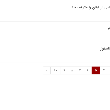
می در لبنان را متوقف کند
م
لسنوار
»
10
9
8
7
6
5
4