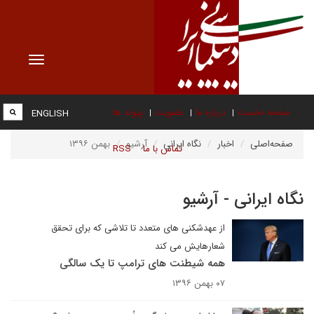
Toggle
vigation
صفحه نخست
درباره ما
عضویت
پیوند ها
ENGLISH
صفحه‌اصلی
اخبار
نگاه ایرانی
آرشیو
بهمن ۱۳۹۶
تماس با ما
RSS
نگاه ایرانی - آرشیو
از عهدشکنی های متعدد تا تلاشی که برای تحقق
شعارهایش می کند
همه شیطنت های ترامپ تا یک سالگی
۰۷ بهمن ۱۳۹۶