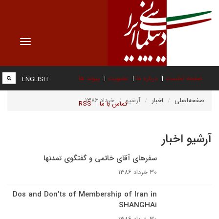
Toggle
vigation
صفحه نخست
درباره ما
عضویت
پیوند ها
ENGLISH
صفحه‌اصلی
اخبار
آرشیو
خرداد ۱۳۸۶
تماس با ما
RSS
آرشیو اخبار
سفرهاى آقاى خاتمى و گفتگوى تمدنها
۳۰ خرداد ۱۳۸۶
Dos and Don’ts of Membership of Iran in
SHANGHAi