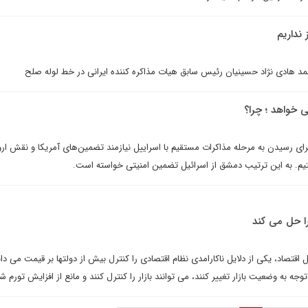
 نداريم
حمد هادى نژاد حسينيان رئيس سابق هيات مذاکره کننده ايرانى در خط لوله صلح
ی خواهد ؛ چرا؟
اى رسیدن به مرحله مذاکرات مستقيم با اسراييل نيازمند تضمين‌هاى آمريکا و نقش ارو
يم. به اين ترتيب دمشق از اسرائيل تضمين امنيتى خواسته است.
را حل می کند
 اقتصاد، یکی از دلایل ناکارامدی نظام اقتصادی را کنترل بیش از دولتها بر قیمت می دان
 توجه به وضعیت بازار تغییر کنند، می توانند بازار را کنترل کنند و مانع از افزایش تورم ش