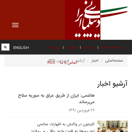
Toggle
vigation
صفحه نخست
درباره ما
عضویت
پیوند ها
ENGLISH
صفحه‌اصلی
اخبار
آرشیو
فروردین ۱۳۹۱
تماس با ما
RSS
آرشیو اخبار
هاشمی: ایران از طریق عراق به سوریه سلاح
می‌رساند
۲۹ فروردین ۱۳۹۱
کلینتون در واکنش به اظهارات صالحی
تحریم‌ها به قوت خود باقی می‌مانند