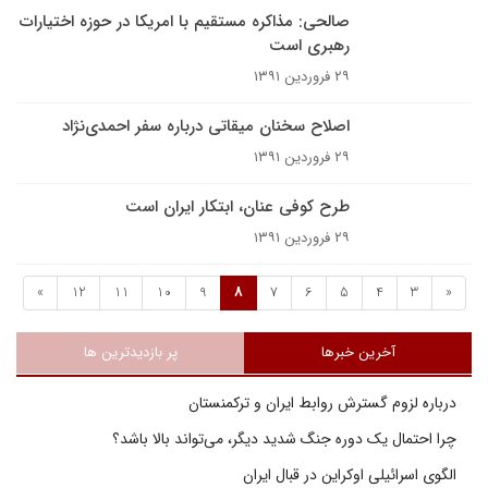
صالحی:‌ مذاکره مستقیم با امریکا در حوزه اختیارات
رهبری است
۲۹ فروردین ۱۳۹۱
اصلاح سخنان میقاتی درباره سفر احمدی‌نژاد
۲۹ فروردین ۱۳۹۱
طرح کوفی عنان، ابتکار ایران است
۲۹ فروردین ۱۳۹۱
»
12
11
10
9
8
7
6
5
4
3
«
آخرین خبرها
پر بازدیدترین ها
درباره لزوم گسترش روابط ایران و ترکمنستان
چرا احتمال یک دوره جنگ شدید دیگر، می‌تواند بالا باشد؟
الگوی اسرائیلی اوکراین در قبال ایران