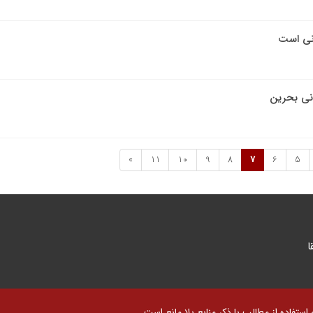
نی است
انی بحرین
»
11
10
9
8
7
6
5
ا
تفاده از مطالب با ذکر منابع بلا مانع است.