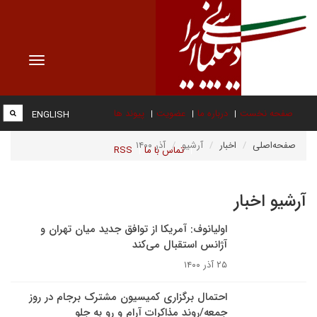
Toggle
vigation
صفحه نخست
درباره ما
عضویت
پیوند ها
ENGLISH
صفحه‌اصلی
اخبار
آرشیو
آذر ۱۴۰۰
تماس با ما
RSS
آرشیو اخبار
اولیانوف: آمریکا از توافق جدید میان تهران و
آژانس استقبال می‌کند
۲۵ آذر ۱۴۰۰
احتمال برگزاری کمیسیون مشترک برجام در روز
جمعه/روند مذاکرات آرام و رو به جلو