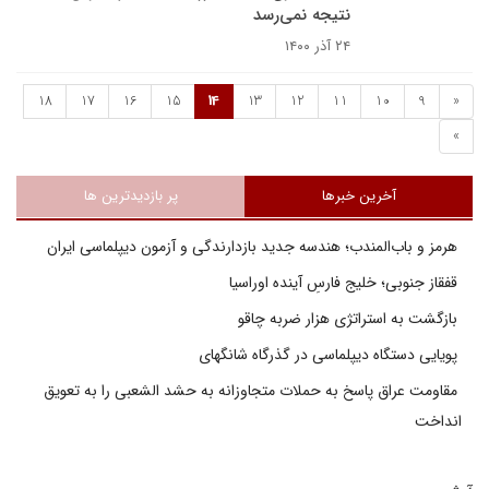
نتیجه نمی‌رسد
۲۴ آذر ۱۴۰۰
18
17
16
15
14
13
12
11
10
9
«
»
آخرین خبرها
پر بازدیدترین ها
هرمز و باب‌المندب؛ هندسه جدید بازدارندگی و آزمون دیپلماسی ایران
قفقاز جنوبی؛ خلیج فارسِ آینده اوراسیا
بازگشت به استراتژی هزار ضربه چاقو
پویایی دستگاه دیپلماسی در گذرگاه شانگهای
مقاومت عراق پاسخ به حملات متجاوزانه به حشد الشعبی را به تعویق
انداخت