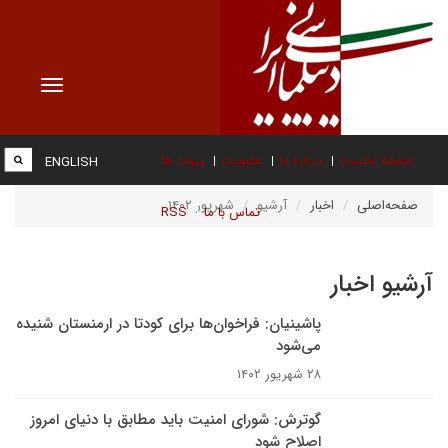
Toggle
vigation
صفحه نخست
درباره ما
عضویت
پیوند ها
ENGLISH
صفحه‌اصلی
اخبار
آرشیو
شهریور ۱۴۰۲
تماس با ما
RSS
آرشیو اخبار
پاشینیان: فراخوان‌ها برای کودتا در ارمنستان شنیده
می‌شود
۲۸ شهریور ۱۴۰۲
گوترش: شورای امنیت باید مطابق با دنیای امروز
اصلاح شود