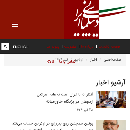
Toggle
vigation
صفحه نخست
درباره ما
عضویت
پیوند ها
ENGLISH
صفحه‌اصلی
اخبار
آرشیو
تیر ۱۴۰۴
تماس با ما
RSS
آرشیو اخبار
آنکارا نه با ایران است نه علیه اسرائیل
اردوغان در بزنگاه خاورمیانه
۲۸ تیر ۱۴۰۴
پوتین همچنین روی پیروزی در اوکراین حساب می‌کند