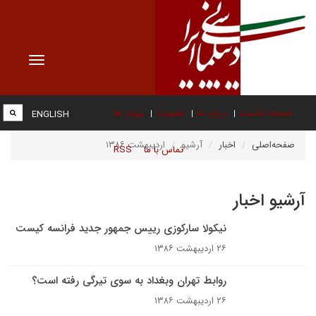
Toggle
vigation
صفحه نخست
درباره ما
عضویت
پیوند ها
ENGLISH
صفحه‌اصلی
اخبار
آرشیو
اردیبهشت ۱۳۸۶
تماس با ما
RSS
آرشیو اخبار
نيکولا سارکوزى رييس جمهور جديد فرانسه کيست
۲۶ اردیبهشت ۱۳۸۶
روابط تهران وبغداد به سوی تیرگی رفته است؟
۲۶ اردیبهشت ۱۳۸۶